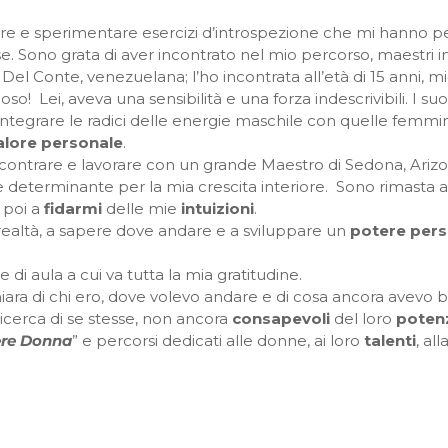
re e sperimentare esercizi d’introspezione che mi hanno p
ose. Sono grata di aver incontrato nel mio percorso, maestri 
Del Conte, venezuelana; l’ho incontrata all’età di 15 anni, m
so! Lei, aveva una sensibilità e una forza indescrivibili. I
integrare le radici delle energie maschile con quelle femmi
alore personale
.
ncontrare e lavorare con un grande Maestro di Sedona, Ariz
determinante per la mia crescita interiore. Sono rimasta af
 poi a
fidarmi
delle mie
intuizioni
.
ealtà, a sapere dove andare e a sviluppare un
potere pers
 di aula a cui va tutta la mia gratitudine.
hiara di chi ero, dove volevo andare e di cosa ancora avevo
icerca di se stesse, non ancora
consapevoli
del loro
poten
ere Donna
” e percorsi dedicati alle donne, ai loro
talenti
, all