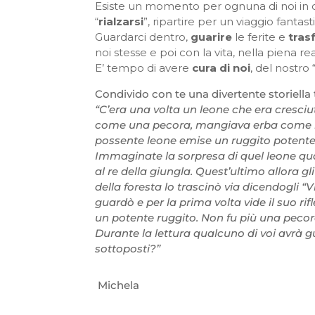
Esiste un momento per ognuna di noi in c
“
rialzarsi
”, ripartire per un viaggio fantast
Guardarci dentro,
guarire
le ferite e
tras
noi stesse e poi con la vita, nella piena re
E’ tempo di avere
cura di noi
, del nostro 
Condivido con te una divertente storiella 
“C’era una volta un leone che era cresciu
come una pecora, mangiava erba come l
possente leone emise un ruggito potente b
Immaginate la sorpresa di quel leone quand
al re della giungla. Quest’ultimo allora gl
della foresta lo trascinò via dicendogli “
guardò e per la prima volta vide il suo ri
un potente ruggito. Non fu più una pecor
Durante la lettura qualcuno di voi avrà 
sottoposti?”
Michela