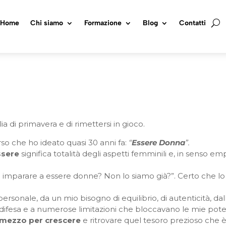
Home
Chi siamo
Formazione
Blog
Contatti
a di primavera e di rimettersi in gioco.
orso che ho ideato quasi 30 anni fa:
“
Essere Donna
”.
ssere
significa totalità degli aspetti femminili e, in senso emp
 imparare a essere donne? Non lo siamo già?”. Certo che l
 personale, da un mio bisogno di equilibrio, di autenticità, da
difesa e a numerose limitazioni che bloccavano le mie poten
mezzo per crescere
e ritrovare quel tesoro prezioso che 