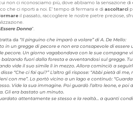
ui non ci riconosciamo più, dove abbiamo la sensazione di 
ico che ci riporti a noi. E’ tempo di fermarsi e di
ascoltarci
pe
formare
il passato, raccogliere le nostre pietre preziose, s
alizzazione.
“
Essere Donna
”.
tratta da
“Il pinguino che imparò a volare” di A. De Mello:
to in un gregge di pecore e non era consapevole di essere 
e pecore. Un giorno vagabondava con le sue compagne vi
alzando fuori dalla foresta e avventandosi sul gregge. Tutt
o vide il suo simile lì in mezzo. Allora cominciò a seguirlo
i disse “Che ci fai qui?” L’altro gli rispose: “Abbi pietà di m
Vieni con me”. Lo portò vicino a un lago e continuò: “Guarda
flesso. Vide la sua immagine. Poi guardò l’altro leone, e poi
a. Gli era bastato un minuto.
guardato attentamente se stesso e la realtà… a quanti cond