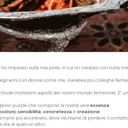
he ho imparato sulla mia pelle, in cui ho creduto con tutta me
gli anni con donne come me, rivelatesi poi colleghe fanta
chiude moltissimi aspetti del nostro mondo femminile. E’ u
iglioso puzzle che compone la nostra vera
essenza
.
ozioni
,
sensibilità
,
concretezza
e
creazione
.
mpre più accelerato, dove rischiamo di perdere il contatto 
 vita di qualcun altro.