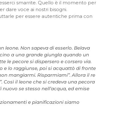
esserci smarrite. Quello è il momento per
r dare voce ai nostri bisogni.
fruttarle per essere autentiche prima con
un leone. Non sapeva di esserlo. Belava
cino a una grande giungla quando un
e le pecore si dispersero e corsero via.
 e lo raggiunse, poi si acquattò di fronte
e, non mangiarmi. Risparmiami”. Allora il re
”. Così il leone che si credeva una pecora
 di nuovo se stesso nell’acqua, ed emise
izionamenti e pianificazioni siamo