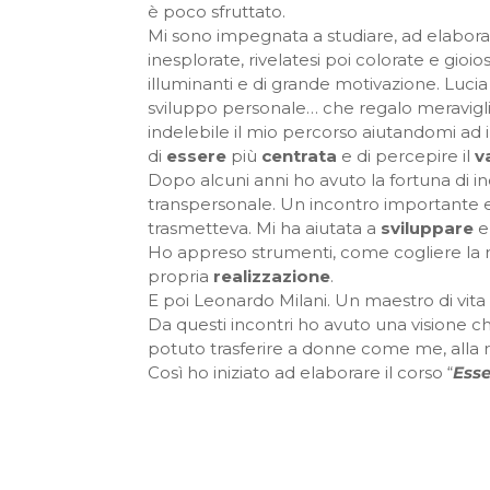
è poco sfruttato.
Mi sono impegnata a studiare, ad elabora
inesplorate, rivelatesi poi colorate e gioi
illuminanti e di grande motivazione. Lucia 
sviluppo personale… che regalo meraviglio
indelebile il mio percorso aiutandomi ad 
di
essere
più
centrata
e di percepire il
v
Dopo alcuni anni ho avuto la fortuna di i
transpersonale. Un incontro importante e 
trasmetteva. Mi ha aiutata a
sviluppare
e
Ho appreso strumenti, come cogliere la r
propria
realizzazione
.
E poi Leonardo Milani. Un maestro di vita e
Da questi incontri ho avuto una visione c
potuto trasferire a donne come me, alla r
Così ho iniziato ad elaborare il corso “
Ess