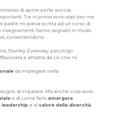
ermesso di aprire porte ancora
importanti. Tre in primis sono stati per me
io padre mi aveva iscritta ad un corso di
 suoi insegnamenti hanno segnato in modo
nili, consentendomi
ona, Stanley Zurawsky, psicologo
fascinata e attratta da ciò che mi
onale
da impiegare nella
 bisogno di imparare. Ma anche cosa avrei
ziale
e di come farlo
emergere
.
a
leadership
e al
valore della diversità
.