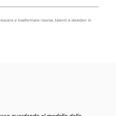
e
escere e trasformare risorse, talenti e desideri in
esso guardando al modello delle