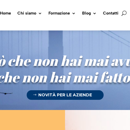
Home
Chi siamo
Formazione
Blog
Contatti
ò che non hai mai avu
che non hai mai fatto
NOVITÀ PER LE AZIENDE