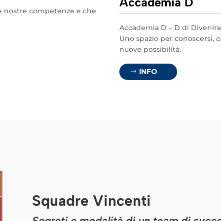
Accademia D
lle nostre competenze e che
Accademia D – D di Divenir
Uno spazio per conoscersi, cr
nuove possibilità.
INFO
Squadre Vincenti
Segreti e modalità di un team di succ