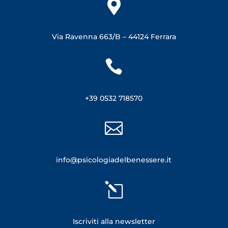

Via Ravenna 663/B –
44124 Ferrara

+39 0532 718570

info@psicologiadelbenessere.it
l
Iscriviti alla newsletter