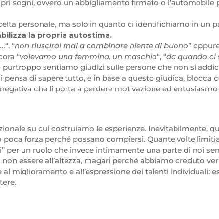
pri sogni, ovvero un abbigliamento firmato o l’automobile 
elta personale, ma solo in quanto ci identifichiamo in un p
abilizza la propria autostima.
o…
“, “
non riuscirai mai a combinare niente di buono
” oppure
cora “
volevamo una femmina, un maschio
“, “
da quando ci s
o purtroppo sentiamo giudizi sulle persone che non si addi
chi pensa di sapere tutto, e in base a questo giudica, blocca
negativa che li porta a perdere motivazione ed entusiasmo a
zionale su cui costruiamo le esperienze. Inevitabilmente, qu
 poca forza perché possano compiersi. Quante volte limiti
” per un ruolo che invece intimamente una parte di noi sen
non essere all’altezza, magari perché abbiamo creduto veri i
l miglioramento e all’espressione dei talenti individuali: e
tere.