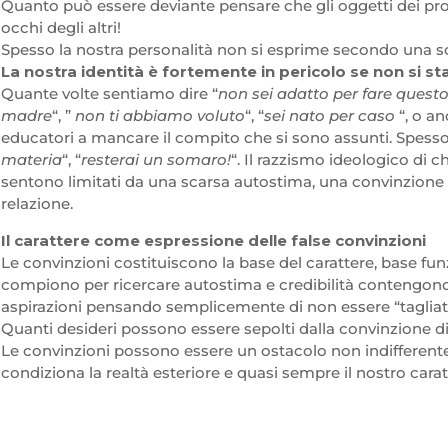
Quanto può essere deviante pensare che gli oggetti dei pro
occhi degli altri!
Spesso la nostra personalità non si esprime secondo una sc
La nostra identità è fortemente in pericolo se non si st
Quante volte sentiamo dire “
non sei adatto per fare quest
madre
“, ”
non ti abbiamo voluto
“, “
sei nato per caso
“, o an
educatori a mancare il compito che si sono assunti. Spess
materia
“, “
resterai un somaro!
“. Il razzismo ideologico di 
sentono limitati da una scarsa autostima, una convinzione 
relazione.
Il carattere come espressione delle false convinzioni
Le convinzioni costituiscono la base del carattere, base fun
compiono per ricercare autostima e credibilità contengono
aspirazioni pensando semplicemente di non essere “tagliati
Quanti desideri possono essere sepolti dalla convinzione di 
Le convinzioni possono essere un ostacolo non indifferente a
condiziona la realtà esteriore e quasi sempre il nostro carat