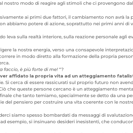
dal nostro modo di reagire agli stimoli che ci provengono d
usivamente ai primi due fattori, il cambiamento non avrà la pos
 non abbiamo potere di azione, soprattutto nei primi anni 
eva sulla realtà interiore, sulla reazione personale agli ev
gere la nostra energia, verso una consapevole interpretazione
ncorrere in modo diretto alla formazione della propria pers
erca.
a faccio, è più forte di me!
“?
er affidato la propria vita ad un atteggiamento fatalis
ie. Si cerca di essere rassicurati sul proprio futuro non ave
ze. Ciò che queste persone cercano è un atteggiamento menta
l finale che tanto temiamo, specialmente se detto da una per
el pensiero per costruire una vita coerente con le nostre po
nderci siamo spesso bombardati da messaggi di svalutazione
, ad esempio, si insinuano desideri inesistenti, che conducono