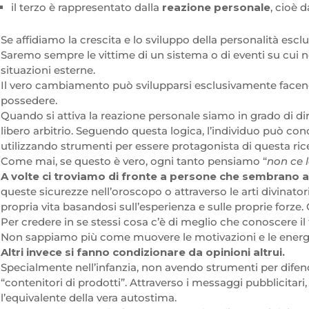
il terzo è rappresentato dalla
reazione personale
, cioè 
Se affidiamo la crescita e lo sviluppo della personalità escl
Saremo sempre le vittime di un sistema o di eventi su cui
situazioni esterne.
Il vero cambiamento può svilupparsi esclusivamente facendo l
possedere.
Quando si attiva la reazione personale siamo in grado di diri
libero arbitrio. Seguendo questa logica, l’individuo può co
utilizzando strumenti per essere protagonista di questa ric
Come mai, se questo è vero, ogni tanto pensiamo “
non ce l
A volte ci troviamo di fronte a persone che sembrano av
queste sicurezze nell’oroscopo o attraverso le arti divinator
propria vita basandosi sull’esperienza e sulle proprie for
Per credere in se stessi cosa c’è di meglio che conoscere i
Non sappiamo più come muovere le motivazioni e le energie d
Altri invece si fanno condizionare da opinioni altrui.
Specialmente nell’infanzia, non avendo strumenti per dife
“contenitori di prodotti”. Attraverso i messaggi pubblicitari
l’equivalente della vera autostima.