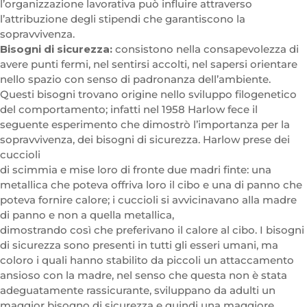
l’organizzazione lavorativa può influire attraverso
l’attribuzione degli stipendi che garantiscono la
sopravvivenza.
Bisogni di sicurezza:
consistono nella consapevolezza di
avere punti fermi, nel sentirsi accolti, nel sapersi orientare
nello spazio con senso di padronanza dell’ambiente.
Questi bisogni trovano origine nello sviluppo filogenetico
del comportamento; infatti nel 1958 Harlow fece il
seguente esperimento che dimostrò l’importanza per la
sopravvivenza, dei bisogni di sicurezza. Harlow prese dei
cuccioli
di scimmia e mise loro di fronte due madri finte: una
metallica che poteva offriva loro il cibo e una di panno che
poteva fornire calore; i cuccioli si avvicinavano alla madre
di panno e non a quella metallica,
dimostrando così che preferivano il calore al cibo. I bisogni
di sicurezza sono presenti in tutti gli esseri umani, ma
coloro i quali hanno stabilito da piccoli un attaccamento
ansioso con la madre, nel senso che questa non è stata
adeguatamente rassicurante, sviluppano da adulti un
maggior bisogno di sicurezza e quindi una maggiore