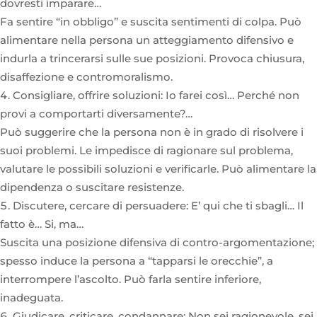
dovresti imparare…
Fa sentire “in obbligo” e suscita sentimenti di colpa. Può
alimentare nella persona un atteggiamento difensivo e
indurla a trincerarsi sulle sue posizioni. Provoca chiusura,
disaffezione e contromoralismo.
Consigliare, offrire soluzioni: Io farei così… Perché non
provi a comportarti diversamente?…
Può suggerire che la persona non è in grado di risolvere i
suoi problemi. Le impedisce di ragionare sul problema,
valutare le possibili soluzioni e verificarle. Può alimentare la
dipendenza o suscitare resistenze.
Discutere, cercare di persuadere: E’ qui che ti sbagli… Il
fatto è… Si, ma…
Suscita una posizione difensiva di contro-argomentazione;
spesso induce la persona a “tapparsi le orecchie”, a
interrompere l’ascolto. Può farla sentire inferiore,
inadeguata.
Giudicare, criticare, condannare: Non sei ragionevole, sei