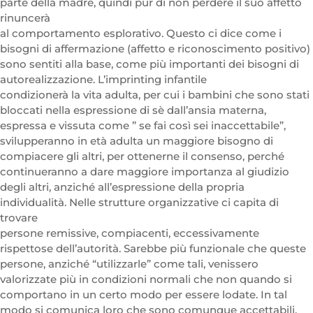
parte della madre, quindi pur di non perdere il suo affetto
rinuncerà
al comportamento esplorativo. Questo ci dice come i
bisogni di affermazione (affetto e riconoscimento positivo)
sono sentiti alla base, come più importanti dei bisogni di
autorealizzazione. L’imprinting infantile
condizionerà la vita adulta, per cui i bambini che sono stati
bloccati nella espressione di sè dall’ansia materna,
espressa e vissuta come ” se fai così sei inaccettabile”,
svilupperanno in età adulta un maggiore bisogno di
compiacere gli altri, per ottenerne il consenso, perché
continueranno a dare maggiore importanza al giudizio
degli altri, anziché all’espressione della propria
individualità. Nelle strutture organizzative ci capita di
trovare
persone remissive, compiacenti, eccessivamente
rispettose dell’autorità. Sarebbe più funzionale che queste
persone, anziché “utilizzarle” come tali, venissero
valorizzate più in condizioni normali che non quando si
comportano in un certo modo per essere lodate. In tal
modo si comunica loro che sono comunque accettabili.