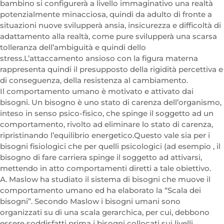
bambino si configurerà a livello immaginativo una realtà
potenzialmente minacciosa, quindi da adulto di fronte a
situazioni nuove svilupperà ansia, insicurezza e difficoltà di
adattamento alla realtà, come pure svilupperà una scarsa
tolleranza dell’ambiguità e quindi dello
stress.L’attaccamento ansioso con la figura materna
rappresenta quindi il presupposto della rigidità percettiva e
di conseguenza, della resistenza al cambiamento.
Il comportamento umano è motivato e attivato dai
bisogni. Un bisogno è uno stato di carenza dell’organismo,
inteso in senso psico-fisico, che spinge il soggetto ad un
comportamento, rivolto ad eliminare lo stato di carenza,
ripristinando l’equilibrio energetico.Questo vale sia per i
bisogni fisiologici che per quelli psicologici (ad esempio , il
bisogno di fare carriera spinge il soggetto ad attivarsi,
mettendo in atto comportamenti diretti a tale obiettivo.
A. Maslow ha studiato il sistema di bisogni che muove il
comportamento umano ed ha elaborato la “Scala dei
bisogni”. Secondo Maslow i bisogni umani sono
organizzati su di una scala gerarchica, per cui, debbono
essere soddisfatti prima i bisogni collocati sui livelli