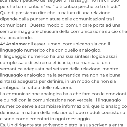
scambio ripetitivo dei seguenti massaggi: “io mi chiudo
perché tu mi critichi” ed “io ti critico perché tu ti chiudi.”
Quindi possiamo dire che la natura di una relazione
dipende dalla punteggiatura delle comunicazioni tra i
comunicanti. Questo modo di comunicare porta ad una
sempre maggiore chiusura della comunicazione su ciò che
sta accadendo.
4° Assioma
: gli esseri umani comunicano sia con il
linguaggio numerico che con quello analogico.
Il linguaggio numerico ha una sua sintassi logica assai
complessa e di estrema efficacia, ma manca di una
semantica adeguata nel settore della relazione, mentre il
linguaggio analogico ha la semantica ma non ha alcuna
sintassi adeguata per definire, in un modo che non sia
ambiguo, la natura delle relazioni.
La comunicazione analogica ha a che fare con le emozioni
e quindi con la comunicazione non verbale. Il linguaggio
numerico serve a scambiare informazioni, quello analogico
definisce la natura della relazione. I due moduli coesistono
e sono complementari in ogni messaggio.
Es. Un dirigente sta scrivendo dietro la sua scrivania entra