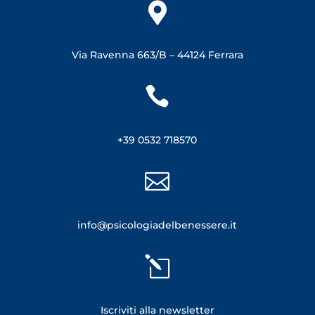

Via Ravenna 663/B –
44124 Ferrara

+39 0532 718570

info@psicologiadelbenessere.it
l
Iscriviti alla newsletter