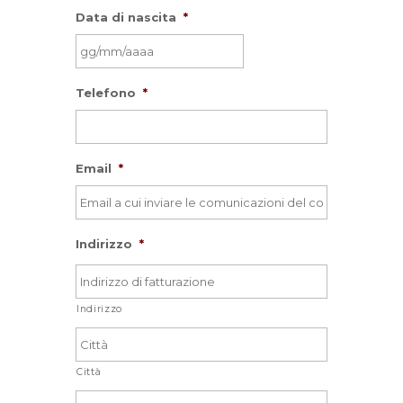
Data di nascita
*
GG
Telefono
*
slash
MM
slash
AAAA
Email
*
Indirizzo
*
Indirizzo
Città