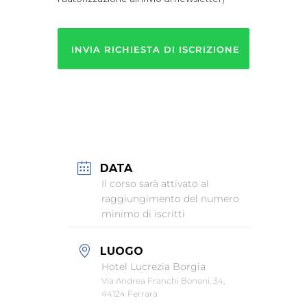
Non
sono
un
robot!
DATA
Il corso sarà attivato al
raggiungimento del numero
minimo di iscritti
LUOGO
Hotel Lucrezia Borgia
Via Andrea Franchi Bononi, 34,
44124 Ferrara