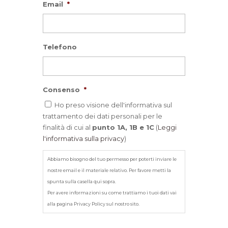
Email
*
Telefono
Consenso
*
Ho preso visione dell'informativa sul
trattamento dei dati personali per le
finalità di cui al
punto 1A, 1B e 1C
(
Leggi
l'informativa sulla privacy
)
Abbiamo bisogno del tuo permesso per poterti inviare le
nostre email e il materiale relativo. Per favore metti la
spunta sulla casella qui sopra.
Per avere informazioni su come trattiamo i tuoi dati vai
alla pagina Privacy Policy sul nostro sito.