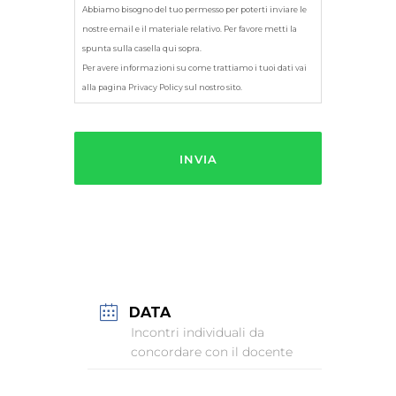
Abbiamo bisogno del tuo permesso per poterti inviare le
nostre email e il materiale relativo. Per favore metti la
spunta sulla casella qui sopra.
Per avere informazioni su come trattiamo i tuoi dati vai
alla pagina Privacy Policy sul nostro sito.
DATA
Incontri individuali da
concordare con il docente