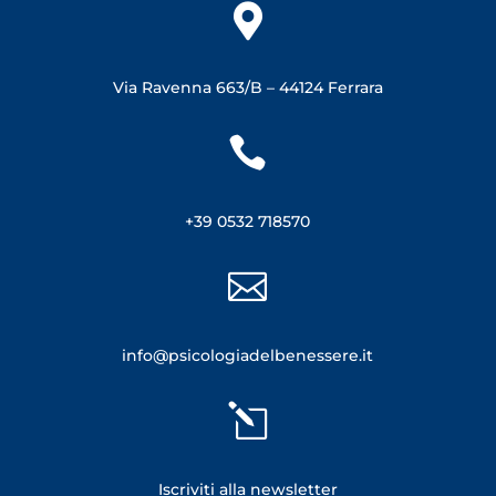

Via Ravenna 663/B –
44124 Ferrara

+39 0532 718570

info@psicologiadelbenessere.it
l
Iscriviti alla newsletter