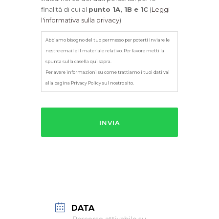
finalità di cui al
punto 1A, 1B e 1C
(
Leggi
l'informativa sulla privacy
)
Abbiamo bisogno del tuo permesso per poterti inviare le
nostre email e il materiale relativo. Per favore metti la
spunta sulla casella qui sopra.
Per avere informazioni su come trattiamo i tuoi dati vai
alla pagina Privacy Policy sul nostro sito.
DATA
Percorso attivabile su