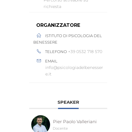
richiesta
ORGANIZZATORE
ISTITUTO DI PSICOLOGIA DEL
BENESSERE
+39 0532 718 570
TELEFONO
EMAIL
info@psicologiadelbenesser
e.it
SPEAKER
Pier Paolo Valleriani
Docente