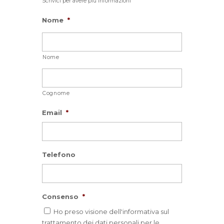
Scrivici per avere più informazioni
Nome
*
Nome
Cognome
Email
*
Telefono
Consenso
*
Ho preso visione dell'informativa sul
trattamento dei dati personali per le