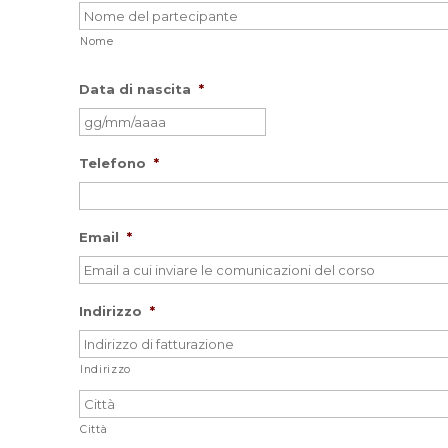
Nome
Data di nascita
*
GG
slash
MM
Telefono
*
slash
AAAA
Email
*
Indirizzo
*
Indirizzo
Città