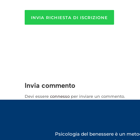
Non
sono
un
robot!
Invia commento
Devi essere
connesso
per inviare un commento.
Psicologia del benessere è un metod