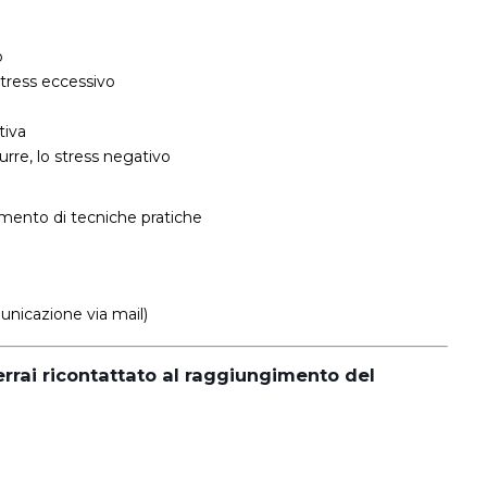
o
stress eccessivo
tiva
durre, lo stress negativo
gimento di tecniche pratiche
unicazione via mail)
verrai ricontattato al raggiungimento del