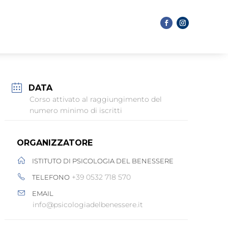
DATA
Corso attivato al raggiungimento del
numero minimo di iscritti
ORGANIZZATORE
ISTITUTO DI PSICOLOGIA DEL BENESSERE
+39 0532 718 570
TELEFONO
EMAIL
info@psicologiadelbenessere.it