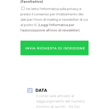
(facoltativo)
Ho letto l'informativa sulla privacy e
presto il consenso per il trattamento dei
dati per l'invio di mailing e newsletter di cui
al punto 1C (
Leggi l'informativa per
l'autorizzazione all’invio di newsletter
)
Non
sono
un
robot!
DATA
Il corso sarà attivato al
raggiungimento del numero
minimo di iscritti
- 04 Dic