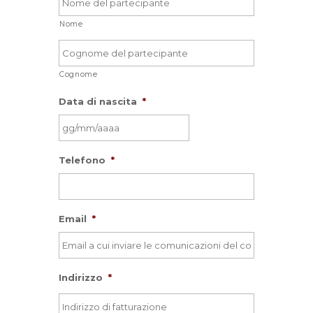
Nome
Cognome
Data di nascita
*
GG
Telefono
*
slash
MM
slash
AAAA
Email
*
Indirizzo
*